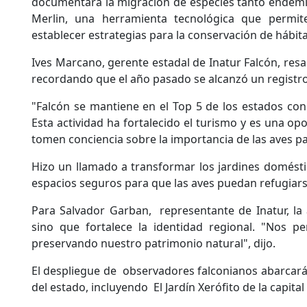
documentará la migración de especies tanto endémic
Merlin, una herramienta tecnológica que permit
establecer estrategias para la conservación de hábita
Ives Marcano, gerente estadal de Inatur Falcón, resal
recordando que el año pasado se alcanzó un registro
"Falcón se mantiene en el Top 5 de los estados co
Esta actividad ha fortalecido el turismo y es una op
tomen conciencia sobre la importancia de las aves pa
Hizo un llamado a transformar los jardines domésti
espacios seguros para que las aves puedan refugiars
Para Salvador Garban, representante de Inatur, la a
sino que fortalece la identidad regional. "Nos p
preservando nuestro patrimonio natural", dijo.
El despliegue de observadores falconianos abarcará
del estado, incluyendo El Jardín Xerófito de la capita