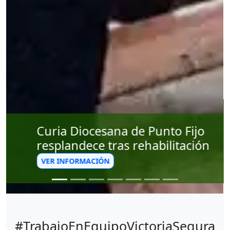
Instalan mesa de trabajo con
prestadores de servicios del
Parque Nacional Morrocoy
VER INFORMACIÓN
#TrabajoEnEquipoVictoriaSegura